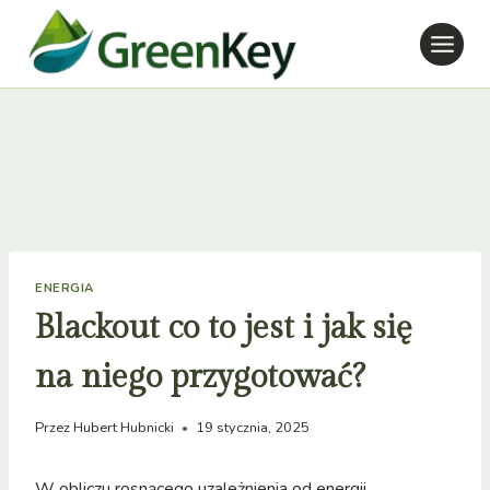
Przejdź
do
treści
ENERGIA
Blackout co to jest i jak się
na niego przygotować?
Przez
Hubert Hubnicki
19 stycznia, 2025
W obliczu rosnącego uzależnienia od energii