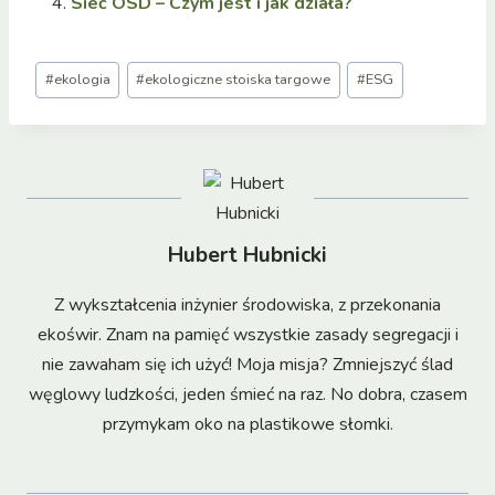
Sieć OSD – Czym jest i jak działa?
Tagi
#
ekologia
#
ekologiczne stoiska targowe
#
ESG
wpisu:
Hubert Hubnicki
Z wykształcenia inżynier środowiska, z przekonania
ekoświr. Znam na pamięć wszystkie zasady segregacji i
nie zawaham się ich użyć! Moja misja? Zmniejszyć ślad
węglowy ludzkości, jeden śmieć na raz. No dobra, czasem
przymykam oko na plastikowe słomki.