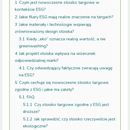
1
Czym jest nowoczesne stoisko targowe w
kontekście ESG?
2
Jakie filary ESG mają realne znaczenie na targach?
3
Jakie materiały i technologie wspierają
zrównoważony design stoiska?
3.1
Kiedy „eko” oznacza realną wartość, a nie
greenwashing?
4
Jak projekt stoiska wpływa na wizerunek
odpowiedzialnej marki?
4.1
Czy odwiedzający faktycznie zwracają uwagę
na ESG?
5
Czym cechuje się nowoczesne stoisko targowe
zgodne z ESG i jakie ma zalety?
5.1
FAQ
5.1.1
Czy stoisko targowe zgodne z ESG jest
droższe?
5.1.2
Jak sprawdzić, czy stoisko rzeczywiście jest
ekologiczne?