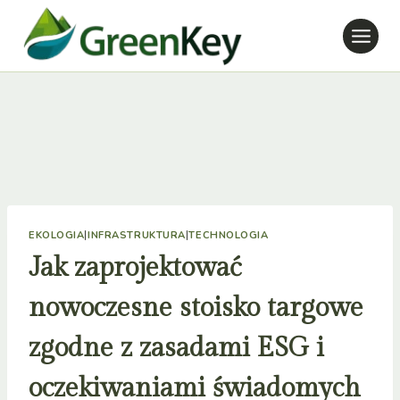
Przejdź
do
treści
EKOLOGIA
|
INFRASTRUKTURA
|
TECHNOLOGIA
Jak zaprojektować
nowoczesne stoisko targowe
zgodne z zasadami ESG i
oczekiwaniami świadomych